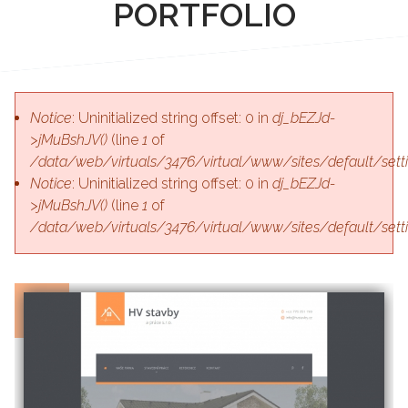
PORTFOLIO
Notice
: Uninitialized string offset: 0 in
dj_bEZJd-
>jMuBshJV()
(line
1
of
/data/web/virtuals/3476/virtual/www/sites/default/sett
Notice
: Uninitialized string offset: 0 in
dj_bEZJd-
>jMuBshJV()
(line
1
of
/data/web/virtuals/3476/virtual/www/sites/default/sett