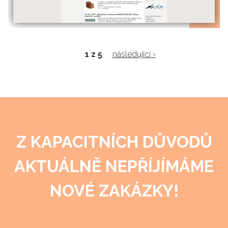
1 z 5
následující ›
Z KAPACITNÍCH DŮVODŮ
AKTUÁLNĚ NEPŘÍJÍMÁME
NOVÉ ZAKÁZKY!